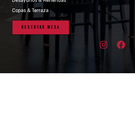
Desayunos & Meriendas
Copas & Terraza
Reservar Mesa
Grupo · Restauración & Gastronomía
Avisol Legal
·
Política de Privacidad
·
Política de cookies
·
Instagram
·
Facebook